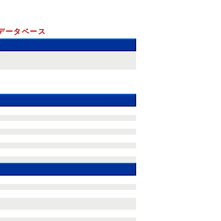
データベース
！