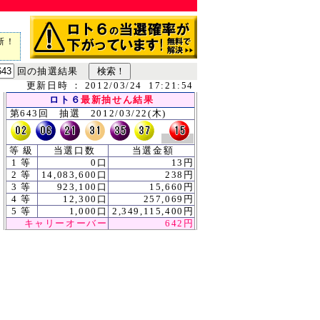
新！
回の抽選結果
更新日時 ： 2012/03/24 17:21:54
ロト６
最新抽せん結果
第643回 抽選 2012/03/22(木)
等 級
当選口数
当選金額
1 等
0口
13円
2 等
14,083,600口
238円
3 等
923,100口
15,660円
4 等
12,300口
257,069円
5 等
1,000口
2,349,115,400円
キャリーオーバー
642円