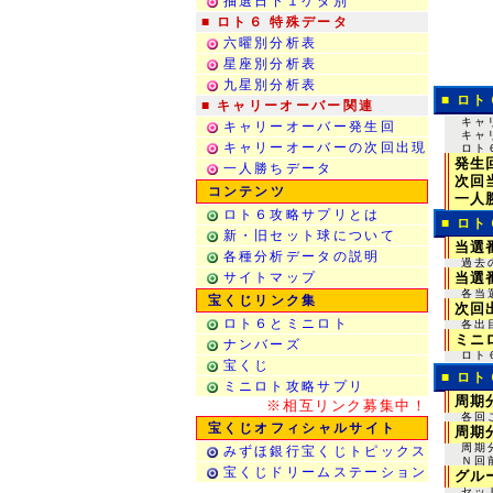
抽選日下１ケタ別
■ ロト６ 特殊データ
六曜別分析表
星座別分析表
九星別分析表
■ ロ
■ キャリーオーバー関連
キャ
キャリーオーバー発生回
キャ
キャリーオーバーの次回出現
ロト
発生
一人勝ちデータ
次回
コンテンツ
一人
ロト６攻略サプリとは
■ ロ
新・旧セット球について
当選
各種分析データの説明
過去
サイトマップ
当選
各当
宝くじリンク集
次回
ロト６とミニロト
各出
ミニ
ナンバーズ
ロト
宝くじ
■ ロ
ミニロト攻略サプリ
周期
※相互リンク募集中！
各回
宝くじオフィシャルサイト
周期
周期
みずほ銀行宝くじトピックス
Ｎ回
宝くじドリームステーション
グル
セッ